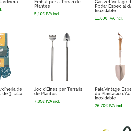
Jardinera
Embut per a Terrari de
Ganivet Vintage 
Plantes
Podar Especial d
l.
Inoxidable
5,10
€
IVA incl.
11,60
€
IVA incl.
rdíneria de
Joc d’Eines per Terraris
Pala Vintage Espe
de 3, talla
de Plantes
de Plantació d’Ac
Inoxidable
7,85
€
IVA incl.
26,70
€
IVA incl.