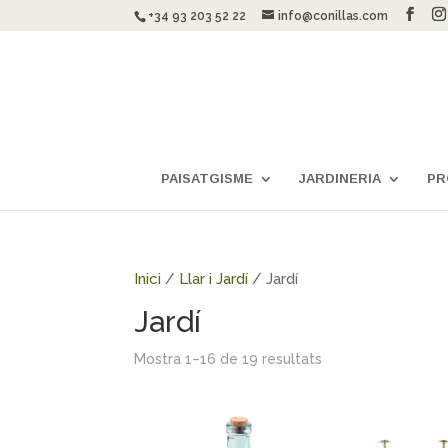
+34 93 203 52 22
info@conillas.com
PAISATGISME
JARDINERIA
PR
Inici
/
Llar i Jardí
/ Jardí
Jardí
Mostra 1–16 de 19 resultats