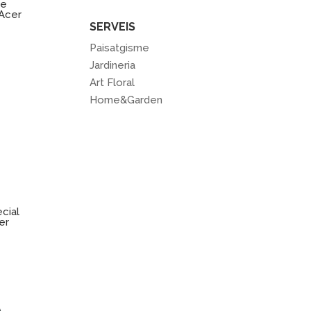
de
’Acer
SERVEIS
Paisatgisme
Jardineria
Art Floral
Home&Garden
cial
er