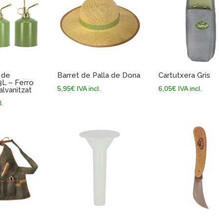
 de
Barret de Palla de Dona
Cartutxera Gris
3L – Ferro
5,95
€
IVA incl.
6,05
€
IVA incl.
alvanitzat
l.