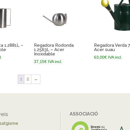
a 1.2881L –
Regadora Rodonda
Regadora Verda 7
ble
1.2563L – Acer
Acer suau
Inoxidable
l.
63,00
€
IVA incl.
37,15
€
IVA incl.
1
2
→
veis
ASSOCIACIÓ
isatgisme