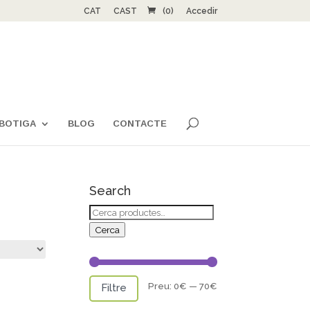
CAT
CAST
(0)
Accedir
BOTIGA
BLOG
CONTACTE
Search
Cerca:
Cerca
Preu
Preu
Preu:
0€
—
70€
Filtre
mínim
màxim