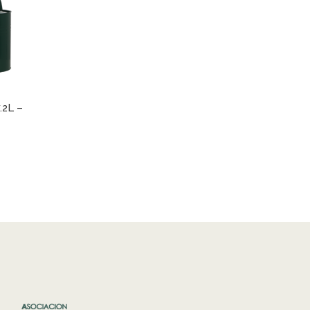
.2L –