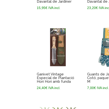
Davantal de Jardiner
Davantal de 
15,95
€
IVA incl.
23,20
€
IVA inc
Ganivet Vintage
Guants de Ja
Especial de Plantació
Cotó, paquet 
Hori Hori amb funda
M
24,40
€
IVA incl.
7,00
€
IVA incl.