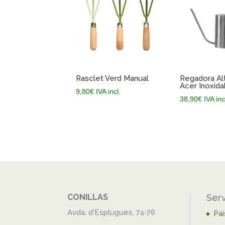
Rasclet Verd Manual
Regadora Alt
Acer Inoxida
9,80
€
IVA incl.
38,90
€
IVA inc
CONILLAS
Ser
Avda. d'Esplugues, 74-76
Pa