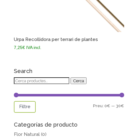
Urpa Recollidora per terrari de plantes
7,25
€
IVA incl.
Search
Cerca:
Cerca
Preu
Preu
Preu:
0€
—
30€
Filtre
mínim
màxim
Categorías de producto
Flor Natural
(0)