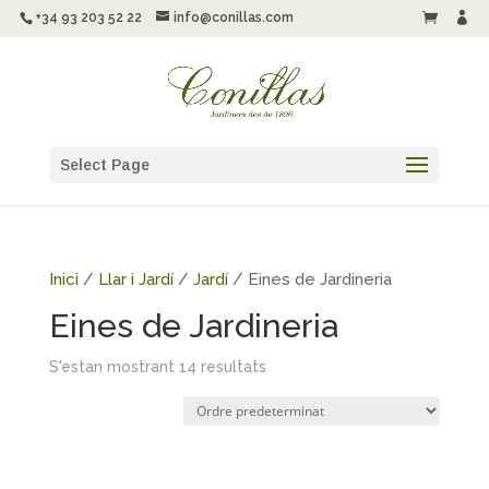
+34 93 203 52 22
info@conillas.com


Select Page
Inici
/
Llar i Jardí
/
Jardí
/ Eines de Jardineria
Eines de Jardineria
S'estan mostrant 14 resultats