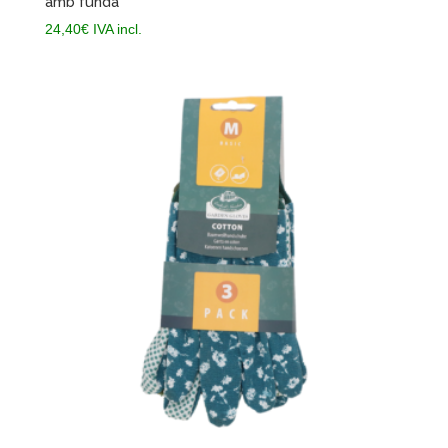
amb funda
24,40
€
IVA incl.