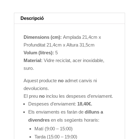
Terrari
5
litres
Descripció
Dimensions (cm):
Amplada 21,4cm x
Profunditat 21,4cm x Altura 31,5cm
Volum (litres):
5
Material:
Vidre reciclat, acer inoxidable,
suro.
Aquest producte
no
admet canvis ni
devolucions.
El preu
no
inclou les despeses d’enviament.
Despeses d’enviament:
18,40€.
Els enviaments es faràn de
dilluns a
divendres
en els següents horaris:
Matí (9:00 – 15:00)
Tarda (15:00 – 19:00)