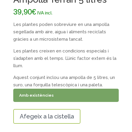
39,90
€
IVA incl.
Les plantes poden sobreviure en una ampolla
segellada amb aire, aigua i aliments reciclats
gràcies a un microsistema tancat.
Les plantes creixen en condicions especials i
s’adapten amb el temps. L’únic factor extern és la
llum.
Aquest conjunt inclou una ampolla de 5 litres, un
suro, una forquilla telescòpica i una paleta.
Amb existències
quantitat
Afegeix a la cistella
de
Ampolla