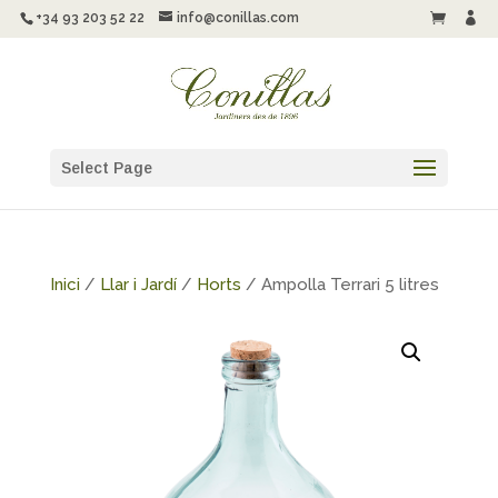
+34 93 203 52 22
info@conillas.com


Select Page
Inici
/
Llar i Jardí
/
Horts
/ Ampolla Terrari 5 litres