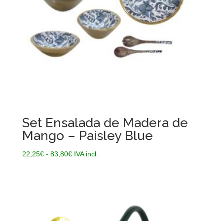
Set Ensalada de Madera de
Mango – Paisley Blue
Rango
22,25
€
-
83,80
€
IVA incl.
de
precios:
desde
22,25€
hasta