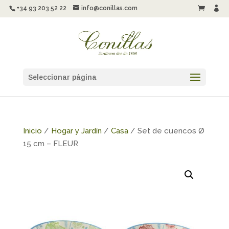
+34 93 203 52 22
info@conillas.com


Seleccionar página
Inicio
/
Hogar y Jardín
/
Casa
/ Set de cuencos Ø
15 cm – FLEUR