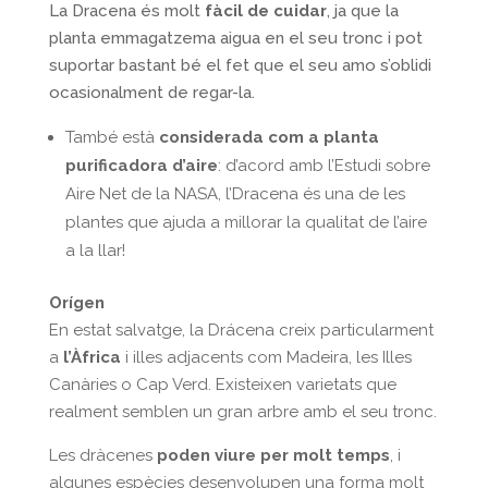
La Dracena és molt
fàcil de cuidar
, ja que la
planta emmagatzema aigua en el seu tronc i pot
suportar bastant bé el fet que el seu amo s’oblidi
ocasionalment de regar-la.
També està
considerada com a planta
purificadora d’aire
: d’acord amb l’Estudi sobre
Aire Net de la NASA, l’Dracena és una de les
plantes que ajuda a millorar la qualitat de l’aire
a la llar!
Orígen
En estat salvatge, la Drácena creix particularment
a
l’Àfrica
i illes adjacents com Madeira, les Illes
Canàries o Cap Verd. Existeixen varietats que
realment semblen un gran arbre amb el seu tronc.
Les dràcenes
poden viure per molt temps
, i
algunes espècies desenvolupen una forma molt