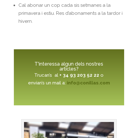
Cal abonar un cop cada sis setmanes a la
primavera i estiu. Res d’abonaments a la tardor i
hivern.
T'interessa algun dels nostres
articles?
Trucan’s al
+ 34 93 203 52 22
o
envian’s un mail a:
info@conillas.com