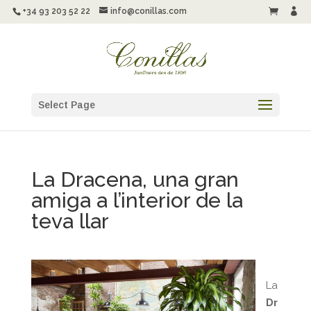
+34 93 203 52 22
info@conillas.com


Select Page
La Dracena, una gran
amiga a l’interior de la
teva llar
La
Dr