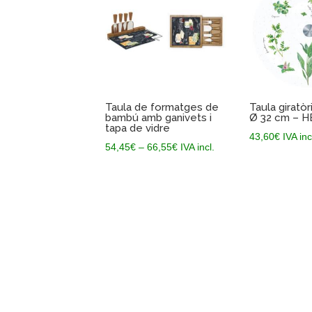
Taula de formatges de
Taula giratòr
bambú amb ganivets i
Ø 32 cm – 
tapa de vidre
43,60
€
IVA inc
Interval
54,45
€
–
66,55
€
IVA incl.
de
preus:
54,45€
a
66,55€