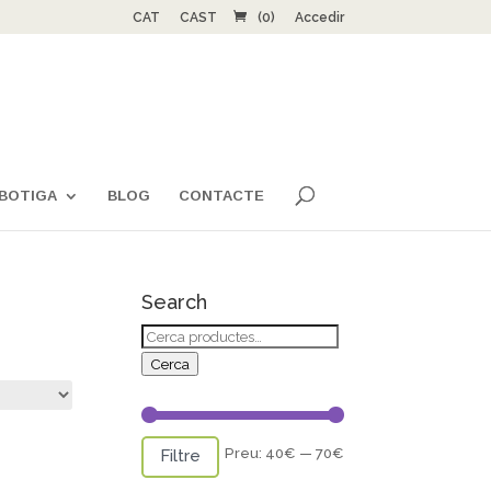
CAT
CAST
(0)
Accedir
BOTIGA
BLOG
CONTACTE
Search
Cerca:
Cerca
Preu
Preu
Preu:
40€
—
70€
Filtre
mínim
màxim