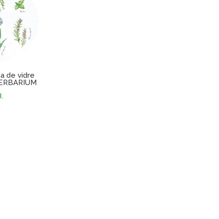
ia de vidre
HERBARIUM
l.