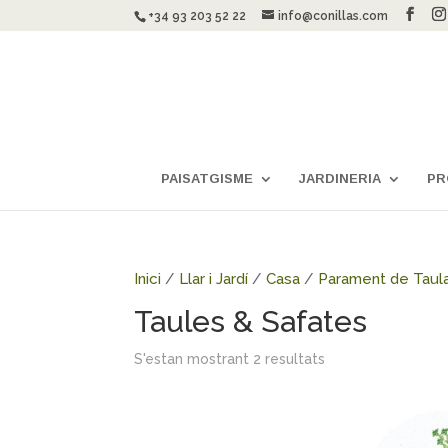
+34 93 203 52 22
info@conillas.com
PAISATGISME
JARDINERIA
PR
Inici
/
Llar i Jardí
/
Casa
/
Parament de Taul
Taules & Safates
S'estan mostrant 2 resultats