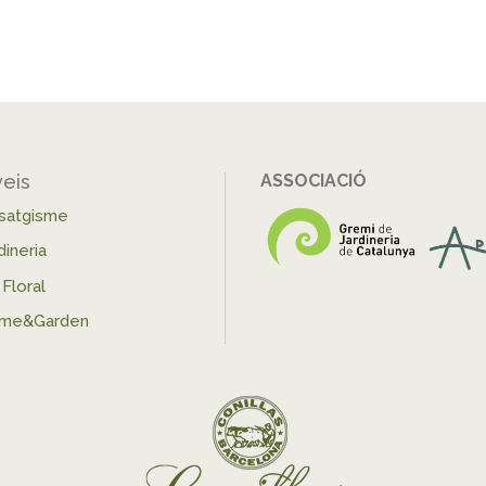
veis
ASSOCIACIÓ
isatgisme
dineria
 Floral
me&Garden