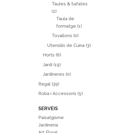
Taules & Safates
(2)
Taula de
formatge
(1)
Tovallons
(0)
Utensilis de Cuina
(3)
Horts
(6)
Jardí
(19)
Jardineres
(0)
Regal
(39)
Roba i Accessoris
(5)
SERVEIS
Paisatgisme
Jardineria
Art Floral