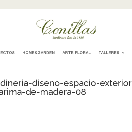
YECTOS
HOME&GARDEN
ARTE FLORAL
TALLERES
rdineria-diseno-espacio-exterior
tarima-de-madera-08