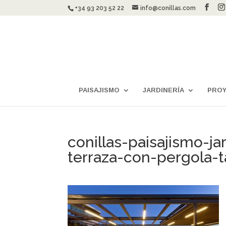
+34 93 203 52 22
info@conillas.com
PAISAJISMO
JARDINERÍA
PRO
conillas-paisajismo-ja
terraza-con-pergola-