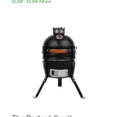
Rango
22,25
€
-
52,35
€
IVA incl.
de
precios:
desde
22,25€
hasta
52,35€