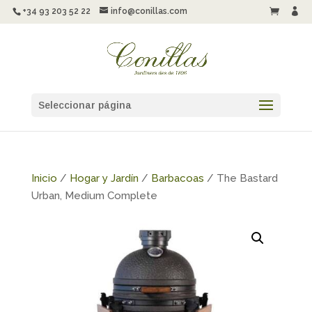
+34 93 203 52 22
info@conillas.com


Seleccionar página
Inicio
/
Hogar y Jardín
/
Barbacoas
/ The Bastard
Urban, Medium Complete