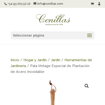
+34 93 203 52 22
info@conillas.com


Seleccionar página
Inicio
/
Hogar y Jardín
/
Jardín
/
Herramientas de
Jardinería
/ Pala Vintage Especial de Plantación
de Acero Inoxidable