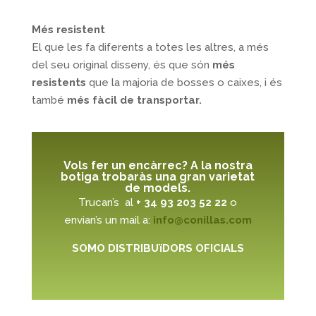
Més resistent
El que les fa diferents a totes les altres, a més
del seu original disseny, és que són
més
resistents
que la majoria de bosses o caixes, i és
també
més fàcil de transportar.
Vols fer un encàrrec? A la nostra
botiga trobaràs una gran varietat
de models.
Trucan’s al
+ 34 93 203 52 22
o
envian’s un mail a:
info@conillas.com
SOMO DISTRIBUïDORS OFICIALS