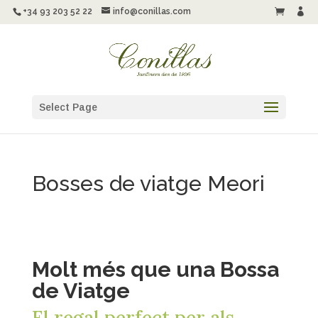
+34 93 203 52 22
info@conillas.com


Select Page
Bosses de viatge Meori
Molt més que una Bossa
de Viatge
El regal perfect per als