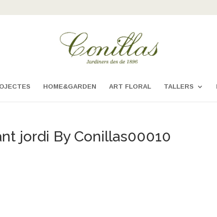
OJECTES
HOME&GARDEN
ART FLORAL
TALLERS
t jordi By Conillas00010