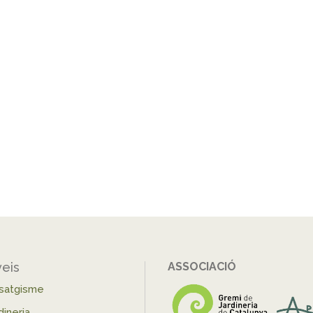
veis
ASSOCIACIÓ
isatgisme
dineria