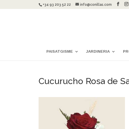
+34 93 203 52 22
info@conillas.com
PAISATGISME
JARDINERIA
PR
Cucurucho Rosa de San