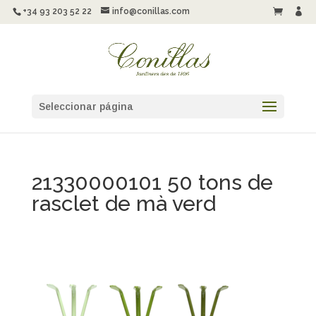
+34 93 203 52 22
info@conillas.com


Seleccionar página
21330000101 50 tons de
rasclet de mà verd