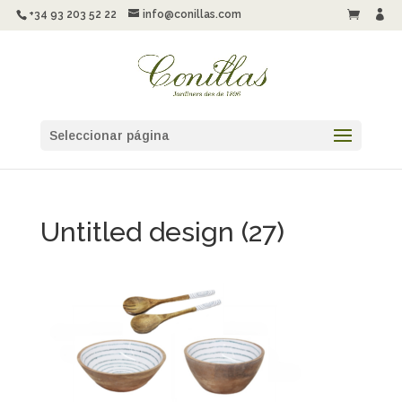
+34 93 203 52 22
info@conillas.com


Seleccionar página
Untitled design (27)