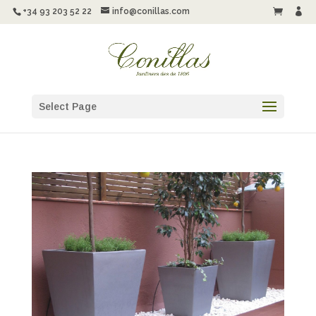
+34 93 203 52 22
info@conillas.com


Select Page