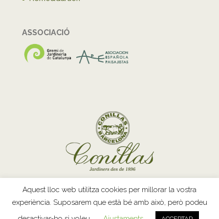
ASSOCIACIÓ
Aquest lloc web utilitza cookies per millorar la vostra
experiència. Suposarem que està bé amb això, però podeu
Copyright © 2026 · Conillas ·
Avís legal
·
Política de
desactivar-ho si voleu.
Ajustaments
ACCEPTAR