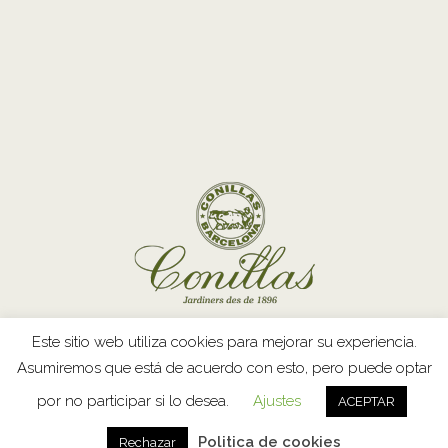
Este sitio web utiliza cookies para mejorar su experiencia.
Asumiremos que está de acuerdo con esto, pero puede optar
Copyright © 2026 · Conillas ·
Legal Notice
·
Privacy Policy
·
por no participar si lo desea.
Ajustes
ACEPTAR
Cookie Policy
·
Términos y condiciones de venta
· by
Politica de cookies
Rechazar
GiraLaTruita &
JaviMontero.com