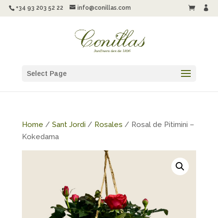
+34 93 203 52 22
info@conillas.com


Select Page
Home
/
Sant Jordi
/
Rosales
/ Rosal de Pitimini –
Kokedama