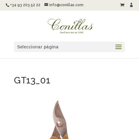
+34 93 203 52 22
info@conillas.com


Seleccionar página
GT13_01